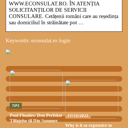
WWW.ECONSULAT.RO. ÎN ATENȚIA
SOLICITANȚILOR DE SERVICII
CONSULARE. Cetățenii români care au reședința
sau domiciliul în străinătate pot …
Keywords: econsulat.ro login
TIPS
Pool Floaties: Den Perfekte
27/10/2022
Tilføjelse til Din Sommer
Why is it so expensive to